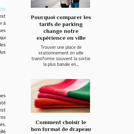
uty
est
Pourquoi comparer les
r à
tarifs de parking
ses
change notre
qui
expérience en ville
les
Trouver une place de
lus
stationnement en ville
transforme souvent la sortie
la plus banale en...
nes
ôté
est
ros
Comment choisir le
es.
bon format de drapeau
llé