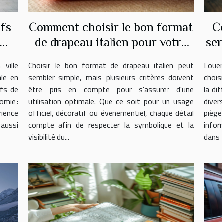
ifs
Comment choisir le bon format
C
e
de drapeau italien pour votre
ser
usage ?
ville
Choisir le bon format de drapeau italien peut
Loue
ale en
sembler simple, mais plusieurs critères doivent
chois
ifs de
être pris en compte pour s'assurer d'une
la di
omie :
utilisation optimale. Que ce soit pour un usage
diver
rience
officiel, décoratif ou événementiel, chaque détail
piège
 aussi
compte afin de respecter la symbolique et la
infor
visibilité du...
dans l