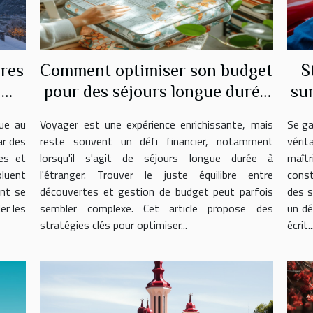
ures
Comment optimiser son budget
S
n
pour des séjours longue durée
su
à l'étranger
ue au
Voyager est une expérience enrichissante, mais
Se ga
ar des
reste souvent un défi financier, notamment
vérit
es et
lorsqu'il s'agit de séjours longue durée à
maît
oluent
l'étranger. Trouver le juste équilibre entre
const
ent se
découvertes et gestion de budget peut parfois
des s
er les
sembler complexe. Cet article propose des
un dé
stratégies clés pour optimiser...
écrit..