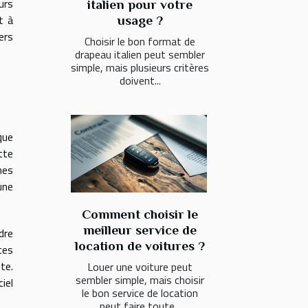
urs
italien pour votre
t à
usage ?
ers
Choisir le bon format de
drapeau italien peut sembler
simple, mais plusieurs critères
doivent...
que
tte
nes
une
Comment choisir le
meilleur service de
dre
location de voitures ?
ces
te.
Louer une voiture peut
sembler simple, mais choisir
iel
le bon service de location
peut faire toute...