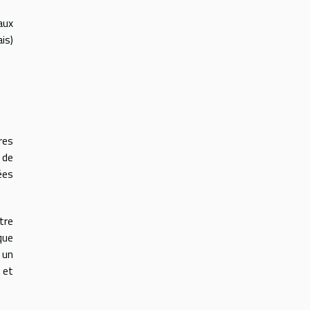
aux
is)
res
 de
ées
tre
que
 un
 et