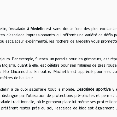
lin, l'
escalade à Medellin
est sans doute l'une des plus excitante
ites d’escalade impressionnants qui offrent une variété de défis p
ou escaladeur expérimenté, les rochers de Medellin vous promett
jeurs. Par exemple, Suesca, un paradis pour les grimpeurs, est rép
 Mojarra, quant à elle, est célèbre pour ses falaises de grès rouge
 du Rio Chicamocha. En outre, Machetá est apprécié pour ses vo
 mètres de hauteur.
dellin a de quoi satisfaire tout le monde. L'
escalade sportive
y 
se distingue par l'utilisation de protections pré-placées et permet 
scalade traditionnelle, où le grimpeur place lui-même ses protections
 préfèrent rester près du sol, l'escalade de bloc est également 