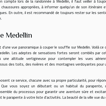
n compte lors de la randonnée à Medellin, il faut veiller à toujo
chaussures appropriées, à informer quelqu'un de son itinéraire e
iques. En outre, il est recommandé de toujours rester sur les senti
e.
e Medellin
t d'une vue panoramique à couper le souffle sur Medellin. Voilà ce 
edellin. Les adeptes de sensations fortes seront comblés par ce
à une altitude vertigineuse pour contempler les vues aérien
dessus des toits, des rivières et des montagnes verdoyantes pour 
oposent ce service, chacune avec sa propre particularité, pour répon
s. Que vous soyez un débutant ou un habitué du parapente, 
ensemble du processus pour garantir une aventure sûre et excitan
 le parapente à votre liste d'activités. La beauté de la ville vue du c