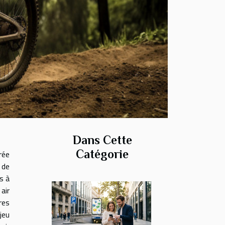
Dans Cette
Catégorie
rée
 de
s à
air
res
jeu