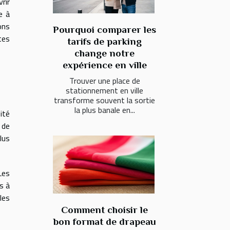
rir
e à
ons
Pourquoi comparer les
tes
tarifs de parking
change notre
expérience en ville
Trouver une place de
stationnement en ville
transforme souvent la sortie
la plus banale en...
ité
 de
lus
Les
s à
les
Comment choisir le
bon format de drapeau