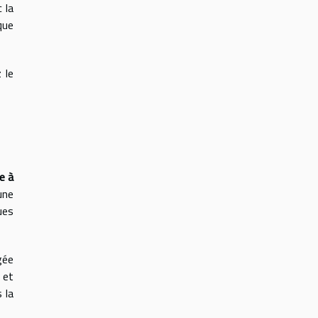
 la
que
 le
e à
une
ues
gée
 et
 la