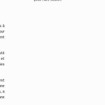
s à
our
ent
uté
 et
ies
est
une
, a
une