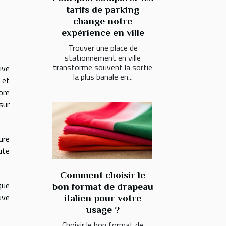
tarifs de parking
change notre
expérience en ville
Trouver une place de
stationnement en ville
transforme souvent la sortie
ive
la plus banale en...
 et
ore
sur
ure
ute
Comment choisir le
que
bon format de drapeau
uve
italien pour votre
usage ?
Choisir le bon format de