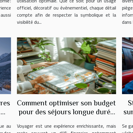
omie :
utilisation optimale. Que ce soit pour un usage
diver
rience
officiel, décoratif ou événementiel, chaque détail
piège
 aussi
compte afin de respecter la symbolique et la
infor
visibilité du...
dans l
ures
Comment optimiser son budget
S
n
pour des séjours longue durée
su
à l'étranger
ue au
Voyager est une expérience enrichissante, mais
Se ga