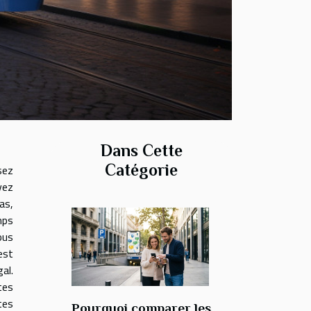
Dans Cette
Catégorie
sez
vez
as,
mps
ous
est
al.
tes
tes
Pourquoi comparer les