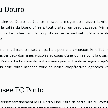
du Douro
a vallée du Douro représente un second moyen pour visiter la ville
 la vallée du Douro offre à tout visiteur un beau paysage. Même
, cette vallée vaut le coup d’être visité surtout qu’il existe d
e.
ant un véhicule ou, soit en partant pour une excursion. En effet, l
visiter deux domaines viticoles au cours d’une journée dont la croisi
Pinhào. La location de voiture vous permettra de voyager jusqu’à
s belle route laissant voire de belles coopératives agricoles v
musée FC Porto
aissez certainement le FC Porto. Une visite de cette ville du Portu
as le stade Dragon ou le fameux musée FC Porto. En effet, le FC Po