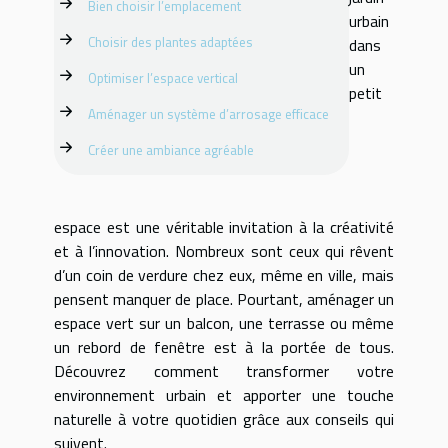
Bien choisir l’emplacement
urbain
Choisir des plantes adaptées
dans
un
Optimiser l’espace vertical
petit
Aménager un système d’arrosage efficace
Créer une ambiance agréable
espace est une véritable invitation à la créativité
et à l’innovation. Nombreux sont ceux qui rêvent
d’un coin de verdure chez eux, même en ville, mais
pensent manquer de place. Pourtant, aménager un
espace vert sur un balcon, une terrasse ou même
un rebord de fenêtre est à la portée de tous.
Découvrez comment transformer votre
environnement urbain et apporter une touche
naturelle à votre quotidien grâce aux conseils qui
suivent.